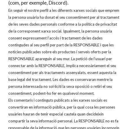
(com, per exemple, Discord).
En seguir el nostre perfil a les diferents xarxes socials que emprem
la persona usuària ha donat el seu consentiment per al tractament
de les seves dades personals conforme a la política de privacitat
de la corresponent xarxa social. Igualment, la persona usuària
consent expressament l’accés i tractament de les dades
contingudes al seu perfil per part de la RESPONSABLE i que les
notícies publicades sobre els productes i serveis oferts per la
RESPONSABLE apareguin al seu mur. La petició de l’usuari per
connectar amb la RESPONSABLE, implica necessàriament el seu
consentiment per als tractaments assenyalats, essent aquesta la
base legal del tractament. Les dades es conservaran mentre la
persona interessada no sol·liciti la seva oposició o retiri el seu
consentiment, podent-ho fer en qualsevol moment.
Els comentaris i continguts publicats a les xarxes socials es
convertiran en informació pública, per la qual cosa les persones
usuàries hauran de tenir especial cautela quan decideixin
compartir la seva informació personal. La RESPONSABLE no es fa
responsable de la informació que les persones usuàries incorporin