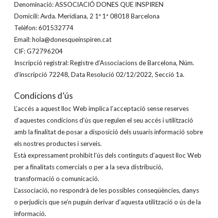
Denominació: ASSOCIACIÓ DONES QUE INSPIREN
Domicili: Avda. Meridiana, 2 1º 1ª 08018 Barcelona
Telèfon: 601532774
Email: hola@donesqueinspiren.cat
CIF: G72796204
Inscripció registral: Registre d’Associacions de Barcelona, Núm.
d’inscripció 72248, Data Resolució 02/12/2022, Secció 1a.
Condicions d’ús
L’accés a aquest lloc Web implica l’acceptació sense reserves
d’aquestes condicions d’ús que regulen el seu accés i utilització
amb la finalitat de posar a disposició dels usuaris informació sobre
els nostres productes i serveis.
Està expressament prohibit l’ús dels continguts d’aquest lloc Web
per a finalitats comercials o per a la seva distribució,
transformació o comunicació.
L’associació, no respondrà de les possibles conseqüències, danys
o perjudicis que se’n puguin derivar d’aquesta utilització o ús de la
informació.