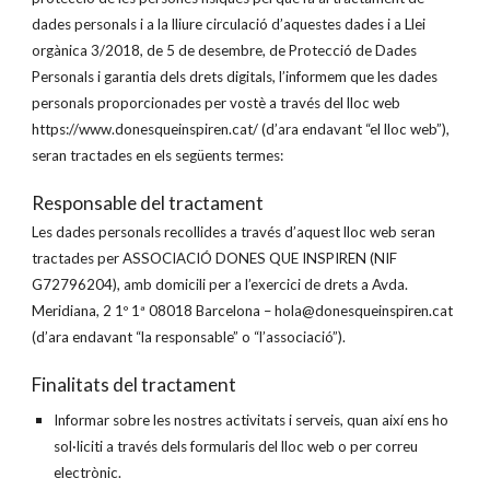
dades personals i a la lliure circulació d’aquestes dades i a Llei
orgànica 3/2018, de 5 de desembre, de Protecció de Dades
Personals i garantia dels drets digitals, l’informem que les dades
personals proporcionades per vostè a través del lloc web
https://www.donesqueinspiren.cat/ (d’ara endavant “el lloc web”),
seran tractades en els següents termes:
Responsable del tractament
Les dades personals recollides a través d’aquest lloc web seran
tractades per ASSOCIACIÓ DONES QUE INSPIREN (NIF
G72796204), amb domicili per a l’exercici de drets a Avda.
Meridiana, 2 1º 1ª 08018 Barcelona – hola@donesqueinspiren.cat
(d’ara endavant “la responsable” o “l’associació”).
Finalitats del tractament
Informar sobre les nostres activitats i serveis, quan així ens ho
sol·liciti a través dels formularis del lloc web o per correu
electrònic.