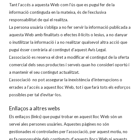
Tant l’accés a aquesta Web com l’ús que es pugui fer de la
informació continguda en la mateixa, és de l’exclusiva
responsabilitat de qui el realitza.
La persona usuària s’obliga a no fer servir la informació publicada a
aquesta Web amb finalitats o efectes il·lícits o lesius, a no danyar
o inutilitzar la informació i a no realitzar qualsevol altra acció que
pugui ésser contrària al contingut d’aquest Avís Legal.
L’associació es reserva el dret a modificar el contingut de la oferta
comercial dels seus productes i serveis quan ho consideri oportú i
a mantenir el seu contingut actualitzat.
L’associació no pot assegurar la inexistència d’interrupcions o
errades a l’accés a aquest lloc Web, tot i que farà tots els esforços
possibles per tal d’evitar-los.
Enllaços a altres webs
Els enllaços (links) que pugui trobar en aquest lloc Web són un
servei ales persones usuàries. Aquestes pàgines no són
gestionades ni controlades per l’associació, per aquest motiu, no
es fa responsable dels continguts d’aquests llocs Web ni aquests