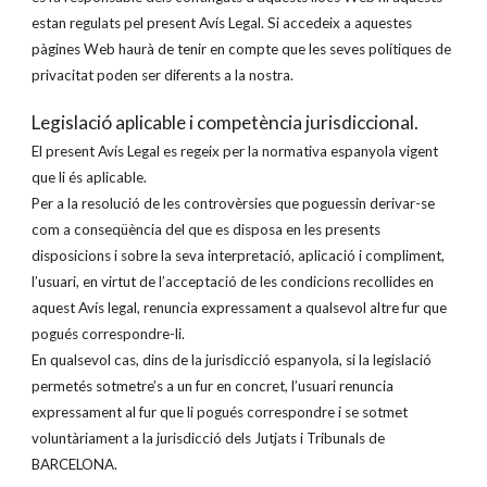
estan regulats pel present Avís Legal. Si accedeix a aquestes
pàgines Web haurà de tenir en compte que les seves polítiques de
privacitat poden ser diferents a la nostra.
Legislació aplicable i competència jurisdiccional.
El present Avís Legal es regeix per la normativa espanyola vigent
que li és aplicable.
Per a la resolució de les controvèrsies que poguessin derivar-se
com a conseqüència del que es disposa en les presents
disposicions i sobre la seva interpretació, aplicació i compliment,
l’usuari, en virtut de l’acceptació de les condicions recollides en
aquest Avís legal, renuncia expressament a qualsevol altre fur que
pogués correspondre-li.
En qualsevol cas, dins de la jurisdicció espanyola, si la legislació
permetés sotmetre’s a un fur en concret, l’usuari renuncia
expressament al fur que li pogués correspondre i se sotmet
voluntàriament a la jurisdicció dels Jutjats i Tribunals de
BARCELONA.