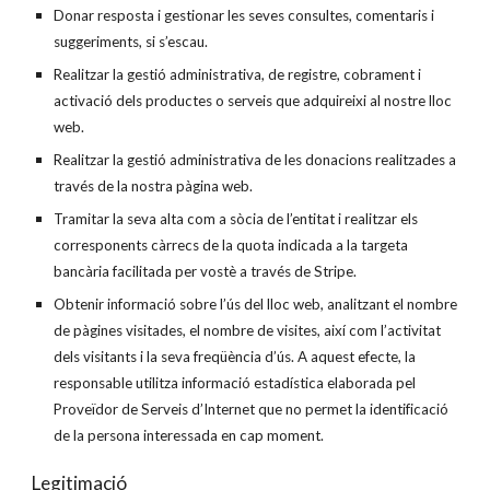
Donar resposta i gestionar les seves consultes, comentaris i
suggeriments, si s’escau.
Realitzar la gestió administrativa, de registre, cobrament i
activació dels productes o serveis que adquireixi al nostre lloc
web.
Realitzar la gestió administrativa de les donacions realitzades a
través de la nostra pàgina web.
Tramitar la seva alta com a sòcia de l’entitat i realitzar els
corresponents càrrecs de la quota indicada a la targeta
bancària facilitada per vostè a través de Stripe.
Obtenir informació sobre l’ús del lloc web, analitzant el nombre
de pàgines visitades, el nombre de visites, així com l’activitat
dels visitants i la seva freqüència d’ús. A aquest efecte, la
responsable utilitza informació estadística elaborada pel
Proveïdor de Serveis d’Internet que no permet la identificació
de la persona interessada en cap moment.
Legitimació