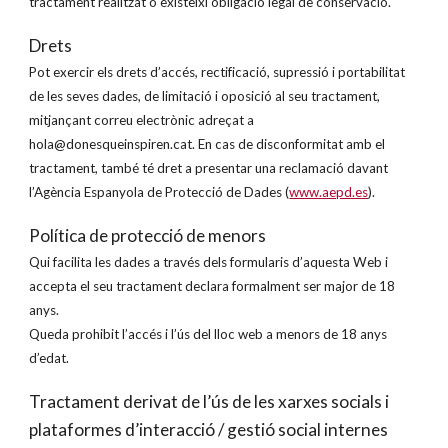
tractament realitzat o existeixi obligació legal de conservació.
Drets
Pot exercir els drets d’accés, rectificació, supressió i portabilitat
de les seves dades, de limitació i oposició al seu tractament,
mitjançant correu electrònic adreçat a
hola@donesqueinspiren.cat. En cas de disconformitat amb el
tractament, també té dret a presentar una reclamació davant
l’Agència Espanyola de Protecció de Dades (
www.aepd.es
).
Política de protecció de menors
Qui facilita les dades a través dels formularis d’aquesta Web i
accepta el seu tractament declara formalment ser major de 18
anys.
Queda prohibit l’accés i l’ús del lloc web a menors de 18 anys
d’edat.
Tractament derivat de l’ús de les xarxes socials i
plataformes d’interacció / gestió social internes